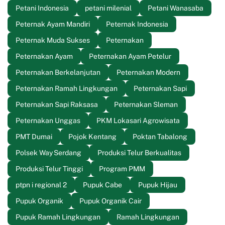
Petani Indonesia
petani milenial
Petani Wanasaba
Peternak Ayam Mandiri
Peternak Indonesia
Peternak Muda Sukses
Peternakan
Peternakan Ayam
Peternakan Ayam Petelur
Peternakan Berkelanjutan
Peternakan Modern
Peternakan Ramah Lingkungan
Peternakan Sapi
Peternakan Sapi Raksasa
Peternakan Sleman
Peternakan Unggas
PKM Lokasari Agrowisata
PMT Dumai
Pojok Kentang
Poktan Tabalong
Polsek Way Serdang
Produksi Telur Berkualitas
Produksi Telur Tinggi
Program PMM
ptpn i regional 2
Pupuk Cabe
Pupuk Hijau
Pupuk Organik
Pupuk Organik Cair
Pupuk Ramah Lingkungan
Ramah Lingkungan