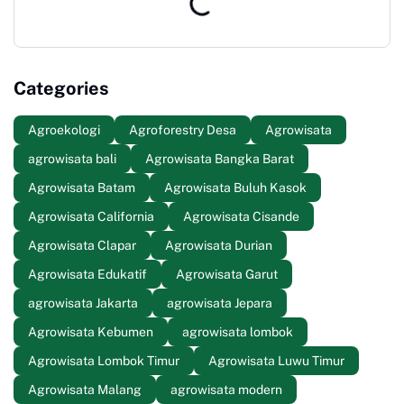
Categories
Agroekologi
Agroforestry Desa
Agrowisata
agrowisata bali
Agrowisata Bangka Barat
Agrowisata Batam
Agrowisata Buluh Kasok
Agrowisata California
Agrowisata Cisande
Agrowisata Clapar
Agrowisata Durian
Agrowisata Edukatif
Agrowisata Garut
agrowisata Jakarta
agrowisata Jepara
Agrowisata Kebumen
agrowisata lombok
Agrowisata Lombok Timur
Agrowisata Luwu Timur
Agrowisata Malang
agrowisata modern