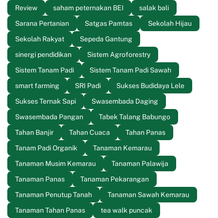
Review
saham peternakan BEI
salak bali
Sarana Pertanian
Satgas Pamtas
Sekolah Hijau
Sekolah Rakyat
Sepeda Gantung
sinergi pendidikan
Sistem Agroforestry
Sistem Tanam Padi
Sistem Tanam Padi Sawah
smart farming
SRI Padi
Sukses Budidaya Lele
Sukses Ternak Sapi
Swasembada Daging
Swasembada Pangan
Tabek Talang Babungo
Tahan Banjir
Tahan Cuaca
Tahan Panas
Tanam Padi Organik
Tanaman Kemarau
Tanaman Musim Kemarau
Tanaman Palawija
Tanaman Panas
Tanaman Pekarangan
Tanaman Penutup Tanah
Tanaman Sawah Kemarau
Tanaman Tahan Panas
tea walk puncak