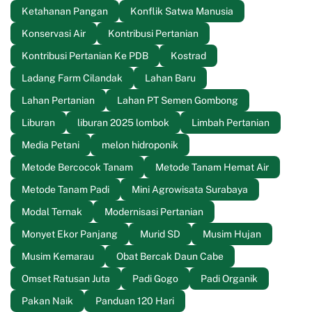
Ketahanan Pangan
Konflik Satwa Manusia
Konservasi Air
Kontribusi Pertanian
Kontribusi Pertanian Ke PDB
Kostrad
Ladang Farm Cilandak
Lahan Baru
Lahan Pertanian
Lahan PT Semen Gombong
Liburan
liburan 2025 lombok
Limbah Pertanian
Media Petani
melon hidroponik
Metode Bercocok Tanam
Metode Tanam Hemat Air
Metode Tanam Padi
Mini Agrowisata Surabaya
Modal Ternak
Modernisasi Pertanian
Monyet Ekor Panjang
Murid SD
Musim Hujan
Musim Kemarau
Obat Bercak Daun Cabe
Omset Ratusan Juta
Padi Gogo
Padi Organik
Pakan Naik
Panduan 120 Hari