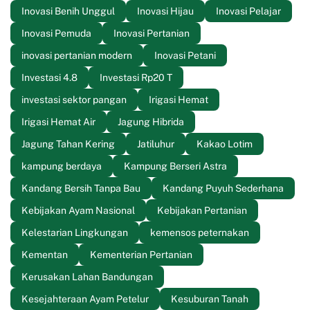
Inovasi Benih Unggul
Inovasi Hijau
Inovasi Pelajar
Inovasi Pemuda
Inovasi Pertanian
inovasi pertanian modern
Inovasi Petani
Investasi 4.8
Investasi Rp20 T
investasi sektor pangan
Irigasi Hemat
Irigasi Hemat Air
Jagung Hibrida
Jagung Tahan Kering
Jatiluhur
Kakao Lotim
kampung berdaya
Kampung Berseri Astra
Kandang Bersih Tanpa Bau
Kandang Puyuh Sederhana
Kebijakan Ayam Nasional
Kebijakan Pertanian
Kelestarian Lingkungan
kemensos peternakan
Kementan
Kementerian Pertanian
Kerusakan Lahan Bandungan
Kesejahteraan Ayam Petelur
Kesuburan Tanah