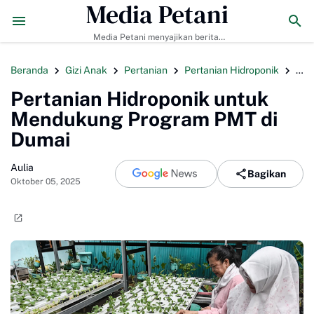
Media Petani
esmi Ditunjuk sebagai Pelatih Timnas Uruguay
2026年バリ島のおす
Media Petani menyajikan berita
pertanian terbaru, budidaya
tanaman & ternak, pupuk organik,
Beranda
Gizi Anak
Pertanian
Pertanian Hidroponik
PMT
dan teknologi pertanian modern.
Pertanian Hidroponik untuk
Mendukung Program PMT di
Dumai
Aulia
Bagikan
Oktober 05, 2025