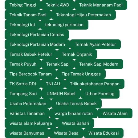
Tebing Tinggi
Teknik AWD
Teknik Menanam Padi
Teknik Tanam Padi
Teknologi Hijau Peternakan
Teknologi Iot
teknologi pertanian
Teknologi Pertanian Cerdas
Teknologi Pertanian Modern
Ternak Ayam Petelur
Ternak Bebek Petelur
Ternak Organik
Ternak Puyuh
Ternak Sapi
Ternak Sapi Modern
Tips Bercocok Tanam
Tips Ternak Unggas
TK Satria DDI
TNI AU
Triliunketahanan Pangan
Tumpang Sari
UNMUH Babel
Urban Farming
Usaha Peternakan
Usaha Ternak Bebek
Varietas Tanaman
warga binaan rutan
Wisata Alam
wisata alam keluarga
Wisata Bahari
wisata Banyumas
Wisata Desa
Wisata Edukasi