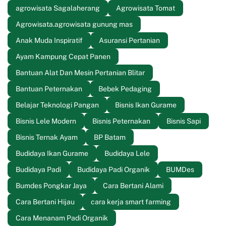
agrowisata Sagalaherang
Agrowisata Tomat
Agrowisata.agrowisata gunung mas
Anak Muda Inspiratif
Asuransi Pertanian
Ayam Kampung Cepat Panen
Bantuan Alat Dan Mesin Pertanian Blitar
Bantuan Peternakan
Bebek Pedaging
Belajar Teknologi Pangan
Bisnis Ikan Gurame
Bisnis Lele Modern
Bisnis Peternakan
Bisnis Sapi
Bisnis Ternak Ayam
BP Batam
Budidaya Ikan Gurame
Budidaya Lele
Budidaya Padi
Budidaya Padi Organik
BUMDes
Bumdes Pongkar Jaya
Cara Bertani Alami
Cara Bertani Hijau
cara kerja smart farming
Cara Menanam Padi Organik