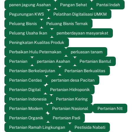
panen jagung Asahan
Pangan Sehat
Pantai Indah
Pegunungan KWS
Pelatihan Digitalisasi UMKM
Peluang Bisnis
Peluang Bisnis Ternak
Peluang Usaha Ikan
pemberdayaan masyarakat
Peningkatan Kualitas Produk
Perbaikan Hulu Peternakan
perluasan tanam
Pertanian
pertanian Asahan
Pertanian Bantul
Pertanian Berkelanjutan
Pertanian Berkualitas
Pertanian Cerdas
pertanian desa Pacitan
Pertanian Digital
Pertanian Hidroponik
Pertanian Indonesia
Pertanian Kering
Pertanian Modern
Pertanian Nasional
Pertanian Ntt
Pertanian Organik
Pertanian Padi
Pertanian Ramah Lingkungan
Pestisida Nabati