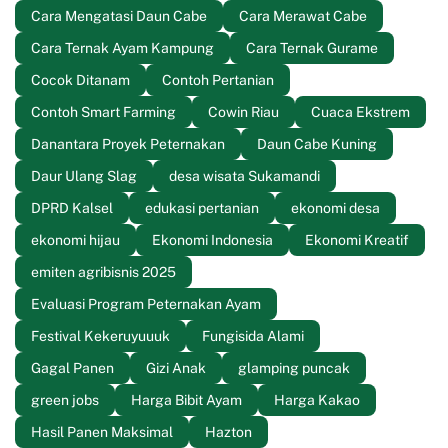
Cara Mengatasi Daun Cabe
Cara Merawat Cabe
Cara Ternak Ayam Kampung
Cara Ternak Gurame
Cocok Ditanam
Contoh Pertanian
Contoh Smart Farming
Cowin Riau
Cuaca Ekstrem
Danantara Proyek Peternakan
Daun Cabe Kuning
Daur Ulang Slag
desa wisata Sukamandi
DPRD Kalsel
edukasi pertanian
ekonomi desa
ekonomi hijau
Ekonomi Indonesia
Ekonomi Kreatif
emiten agribisnis 2025
Evaluasi Program Peternakan Ayam
Festival Kekeruyuuuk
Fungisida Alami
Gagal Panen
Gizi Anak
glamping puncak
green jobs
Harga Bibit Ayam
Harga Kakao
Hasil Panen Maksimal
Hazton