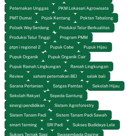
Peternakan Unggas
PKM Lokasari Agrowisata
PMT Dumai
Pojok Kentang
Poktan Tabalong
Polsek Way Serdang
Produksi Telur Berkualitas
Produksi Telur Tinggi
Program PMM
ptpn i regional 2
Pupuk Cabe
Pupuk Hijau
Pupuk Organik
Pupuk Organik Cair
Pupuk Ramah Lingkungan
Ramah Lingkungan
Review
saham peternakan BEI
salak bali
Sarana Pertanian
Satgas Pamtas
Sekolah Hijau
Sekolah Rakyat
Sepeda Gantung
sinergi pendidikan
Sistem Agroforestry
Sistem Tanam Padi
Sistem Tanam Padi Sawah
smart farming
SRI Padi
Sukses Budidaya Lele
Sukses Ternak Sapi
Swasembada Daging