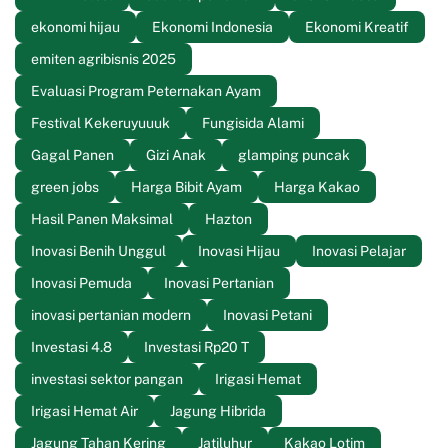
ekonomi hijau
Ekonomi Indonesia
Ekonomi Kreatif
emiten agribisnis 2025
Evaluasi Program Peternakan Ayam
Festival Kekeruyuuuk
Fungisida Alami
Gagal Panen
Gizi Anak
glamping puncak
green jobs
Harga Bibit Ayam
Harga Kakao
Hasil Panen Maksimal
Hazton
Inovasi Benih Unggul
Inovasi Hijau
Inovasi Pelajar
Inovasi Pemuda
Inovasi Pertanian
inovasi pertanian modern
Inovasi Petani
Investasi 4.8
Investasi Rp20 T
investasi sektor pangan
Irigasi Hemat
Irigasi Hemat Air
Jagung Hibrida
Jagung Tahan Kering
Jatiluhur
Kakao Lotim