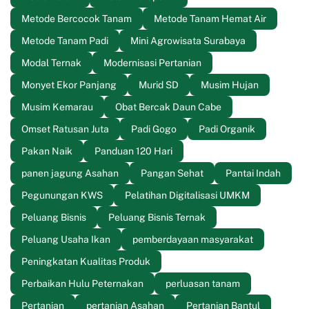
Metode Bercocok Tanam
Metode Tanam Hemat Air
Metode Tanam Padi
Mini Agrowisata Surabaya
Modal Ternak
Modernisasi Pertanian
Monyet Ekor Panjang
Murid SD
Musim Hujan
Musim Kemarau
Obat Bercak Daun Cabe
Omset Ratusan Juta
Padi Gogo
Padi Organik
Pakan Naik
Panduan 120 Hari
panen jagung Asahan
Pangan Sehat
Pantai Indah
Pegunungan KWS
Pelatihan Digitalisasi UMKM
Peluang Bisnis
Peluang Bisnis Ternak
Peluang Usaha Ikan
pemberdayaan masyarakat
Peningkatan Kualitas Produk
Perbaikan Hulu Peternakan
perluasan tanam
Pertanian
pertanian Asahan
Pertanian Bantul