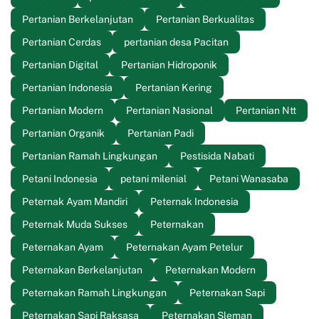
Pertanian Berkelanjutan
Pertanian Berkualitas
Pertanian Cerdas
pertanian desa Pacitan
Pertanian Digital
Pertanian Hidroponik
Pertanian Indonesia
Pertanian Kering
Pertanian Modern
Pertanian Nasional
Pertanian Ntt
Pertanian Organik
Pertanian Padi
Pertanian Ramah Lingkungan
Pestisida Nabati
Petani Indonesia
petani milenial
Petani Wanasaba
Peternak Ayam Mandiri
Peternak Indonesia
Peternak Muda Sukses
Peternakan
Peternakan Ayam
Peternakan Ayam Petelur
Peternakan Berkelanjutan
Peternakan Modern
Peternakan Ramah Lingkungan
Peternakan Sapi
Peternakan Sapi Raksasa
Peternakan Sleman