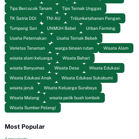
Tips Bercocok Tanam
Tips Ternak Unggas
TK Satria DDI
TNI AU
Triliunketahanan Pangan
Tumpang Sari
UNMUH Babel
Urban Farming
Usaha Peternakan
Usaha Ternak Bebek
Varietas Tanaman
warga binaan rutan
Wisata Alam
wisata alam keluarga
Wisata Bahari
wisata Banyumas
Wisata Desa
Wisata Edukasi
Wisata Edukasi Anak
Wisata Edukasi Sukabumi
wisata jeruk
Wisata Keluarga Surabaya
Wisata Malang
wisata petik buah lombok
Wisata Sumber Pelangi
Most Popular