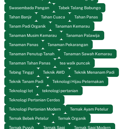
Swasembada Pangan
Tabek Talang Babungo
Tahan Banjir
Tahan Cuaca
Tahan Panas
Tanam Padi Organik
Tanaman Kemarau
Tanaman Musim Kemarau
Tanaman Palawija
Tanaman Panas
Tanaman Pekarangan
Tanaman Penutup Tanah
Tanaman Sawah Kemarau
Tanaman Tahan Panas
tea walk puncak
Tebing Tinggi
Teknik AWD
Teknik Menanam Padi
Teknik Tanam Padi
Teknologi Hijau Peternakan
Teknologi Iot
teknologi pertanian
Teknologi Pertanian Cerdas
Teknologi Pertanian Modern
Ternak Ayam Petelur
Ternak Bebek Petelur
Ternak Organik
Ternak Puyuh
Ternak Sapi
Ternak Sapi Modern