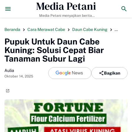
Media Petani
リ島のおすすめ大晦日レストラン：ニューイヤーカウントダウンディナー
Media Petani menyajikan berita
pertanian terbaru, budidaya
tanaman & ternak, pupuk organik,
Beranda
Cara Merawat Cabe
Daun Cabe Kuning
Pupuk C
dan teknologi pertanian modern.
Pupuk Untuk Daun Cabe
Kuning: Solusi Cepat Biar
Tanaman Subur Lagi
Aulia
Bagikan
Oktober 14, 2025