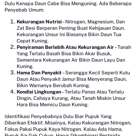
Dulu Kenapa Daun Cabe Bisa Menguning. Ada Beberapa
Penyebab Umum:
Kekurangan Nutrisi
– Nitrogen, Magnesium, Dan
Zat Besi Berperan Penting Buat Kehijauan Daun.
Kekurangan Unsur Ini Biasanya Bikin Daun Tua
Cepat Kuning.
Penyiraman Berlebih Atau Kekurangan Air
– Tanah
Yang Terlalu Basah Bisa Bikin Akar Busuk,
Sementara Kekurangan Air Bikin Daun Layu Dan
Kuning.
Hama Dan Penyakit
– Serangga Kecil Seperti Kutu
Daun Atau Penyakit Jamur Bisa Menyerang Daun,
Bikin Warnanya Berubah Kuning.
Kondisi Lingkungan
– Terlalu Panas Atau Terlalu
Dingin, Cahaya Kurang, Atau Tanah Miskin Unsur
Hara Bisa Memicu Daun Kuning.
Identifikasi Penyebabnya Dulu Biar Pupuk Yang
Diberikan Efektif. Misalnya, Kalau Kekurangan Nitrogen,
Fokus Pakai Pupuk Kaya Nitrogen. Kalau Ada Hama,
Pupuk Aja Gak Cukup, Harus Dikombinasi Pestisida