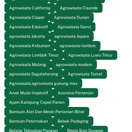
Agrowisata California
Agrowisata Cisande
Agrowisata Clapar
Agrowisata Durian
Agrowisata Edukatif
Agrowisata Garut
agrowisata Jakarta
agrowisata Jepara
Agrowisata Kebumen
agrowisata lombok
Agrowisata Lombok Timur
Agrowisata Luwu Timur
Agrowisata Malang
agrowisata modern
agrowisata Sagalaherang
Agrowisata Tomat
Agrowisata.agrowisata gunung mas
Anak Muda Inspiratif
Asuransi Pertanian
Ayam Kampung Cepat Panen
Bantuan Alat Dan Mesin Pertanian Blitar
Bantuan Peternakan
Bebek Pedaging
Belajar Teknologi Pangan
Bisnis Ikan Gurame