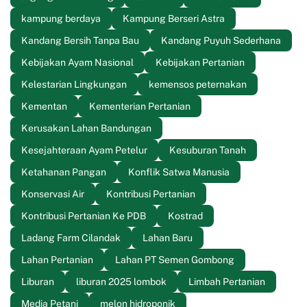
kampung berdaya
Kampung Berseri Astra
Kandang Bersih Tanpa Bau
Kandang Puyuh Sederhana
Kebijakan Ayam Nasional
Kebijakan Pertanian
Kelestarian Lingkungan
kemensos peternakan
Kementan
Kementerian Pertanian
Kerusakan Lahan Bandungan
Kesejahteraan Ayam Petelur
Kesuburan Tanah
Ketahanan Pangan
Konflik Satwa Manusia
Konservasi Air
Kontribusi Pertanian
Kontribusi Pertanian Ke PDB
Kostrad
Ladang Farm Cilandak
Lahan Baru
Lahan Pertanian
Lahan PT Semen Gombong
Liburan
liburan 2025 lombok
Limbah Pertanian
Media Petani
melon hidroponik