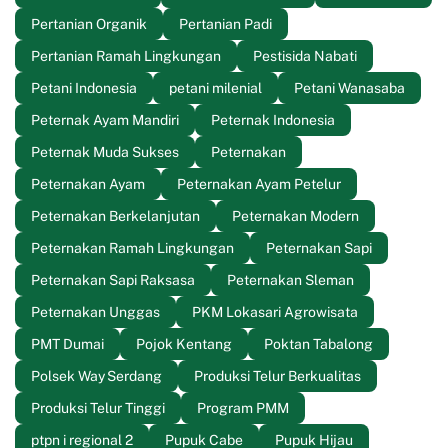
Pertanian Organik
Pertanian Padi
Pertanian Ramah Lingkungan
Pestisida Nabati
Petani Indonesia
petani milenial
Petani Wanasaba
Peternak Ayam Mandiri
Peternak Indonesia
Peternak Muda Sukses
Peternakan
Peternakan Ayam
Peternakan Ayam Petelur
Peternakan Berkelanjutan
Peternakan Modern
Peternakan Ramah Lingkungan
Peternakan Sapi
Peternakan Sapi Raksasa
Peternakan Sleman
Peternakan Unggas
PKM Lokasari Agrowisata
PMT Dumai
Pojok Kentang
Poktan Tabalong
Polsek Way Serdang
Produksi Telur Berkualitas
Produksi Telur Tinggi
Program PMM
ptpn i regional 2
Pupuk Cabe
Pupuk Hijau