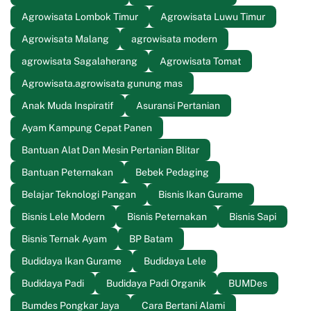
Agrowisata Lombok Timur
Agrowisata Luwu Timur
Agrowisata Malang
agrowisata modern
agrowisata Sagalaherang
Agrowisata Tomat
Agrowisata.agrowisata gunung mas
Anak Muda Inspiratif
Asuransi Pertanian
Ayam Kampung Cepat Panen
Bantuan Alat Dan Mesin Pertanian Blitar
Bantuan Peternakan
Bebek Pedaging
Belajar Teknologi Pangan
Bisnis Ikan Gurame
Bisnis Lele Modern
Bisnis Peternakan
Bisnis Sapi
Bisnis Ternak Ayam
BP Batam
Budidaya Ikan Gurame
Budidaya Lele
Budidaya Padi
Budidaya Padi Organik
BUMDes
Bumdes Pongkar Jaya
Cara Bertani Alami