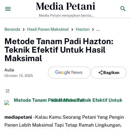
Media Petani
 sebagai Pelatih Timnas Uruguay
2026年バリ島のおすすめ大晦日レス
Media Petani menyajikan berita
pertanian terbaru, budidaya
tanaman & ternak, pupuk organik,
Beranda
Hasil Panen Maksimal
Hazton
Metode Tanam Pa
dan teknologi pertanian modern.
Metode Tanam Padi Hazton:
Teknik Efektif Untuk Hasil
Maksimal
Aulia
Bagikan
Oktober 13, 2025
mediapetani
- Kalau Kamu Seorang Petani Yang Pengin
Panen Lebih Maksimal Tapi Tetap Ramah Lingkungan,