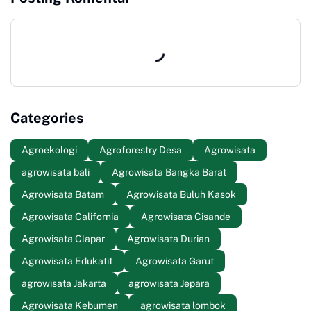
Categories
Agroekologi
Agroforestry Desa
Agrowisata
agrowisata bali
Agrowisata Bangka Barat
Agrowisata Batam
Agrowisata Buluh Kasok
Agrowisata California
Agrowisata Cisande
Agrowisata Clapar
Agrowisata Durian
Agrowisata Edukatif
Agrowisata Garut
agrowisata Jakarta
agrowisata Jepara
Agrowisata Kebumen
agrowisata lombok