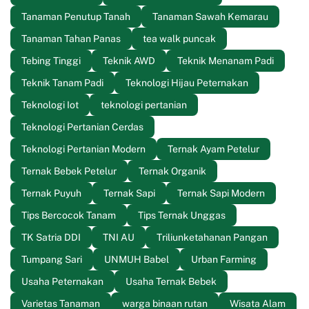
Tanaman Penutup Tanah
Tanaman Sawah Kemarau
Tanaman Tahan Panas
tea walk puncak
Tebing Tinggi
Teknik AWD
Teknik Menanam Padi
Teknik Tanam Padi
Teknologi Hijau Peternakan
Teknologi Iot
teknologi pertanian
Teknologi Pertanian Cerdas
Teknologi Pertanian Modern
Ternak Ayam Petelur
Ternak Bebek Petelur
Ternak Organik
Ternak Puyuh
Ternak Sapi
Ternak Sapi Modern
Tips Bercocok Tanam
Tips Ternak Unggas
TK Satria DDI
TNI AU
Triliunketahanan Pangan
Tumpang Sari
UNMUH Babel
Urban Farming
Usaha Peternakan
Usaha Ternak Bebek
Varietas Tanaman
warga binaan rutan
Wisata Alam