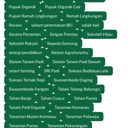
Pupuk Organik
Pupuk Organik Cair
Pupuk Ramah Lingkungan
Ramah Lingkungan
Review
saham peternakan BEI
salak bali
Sarana Pertanian
Satgas Pamtas
Sekolah Hijau
Sekolah Rakyat
Sepeda Gantung
sinergi pendidikan
Sistem Agroforestry
Sistem Tanam Padi
Sistem Tanam Padi Sawah
smart farming
SRI Padi
Sukses Budidaya Lele
Sukses Ternak Sapi
Swasembada Daging
Swasembada Pangan
Tabek Talang Babungo
Tahan Banjir
Tahan Cuaca
Tahan Panas
Tanam Padi Organik
Tanaman Kemarau
Tanaman Musim Kemarau
Tanaman Palawija
Tanaman Panas
Tanaman Pekarangan