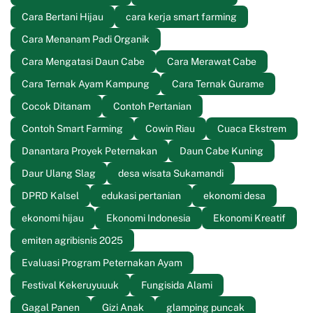
Cara Bertani Hijau
cara kerja smart farming
Cara Menanam Padi Organik
Cara Mengatasi Daun Cabe
Cara Merawat Cabe
Cara Ternak Ayam Kampung
Cara Ternak Gurame
Cocok Ditanam
Contoh Pertanian
Contoh Smart Farming
Cowin Riau
Cuaca Ekstrem
Danantara Proyek Peternakan
Daun Cabe Kuning
Daur Ulang Slag
desa wisata Sukamandi
DPRD Kalsel
edukasi pertanian
ekonomi desa
ekonomi hijau
Ekonomi Indonesia
Ekonomi Kreatif
emiten agribisnis 2025
Evaluasi Program Peternakan Ayam
Festival Kekeruyuuuk
Fungisida Alami
Gagal Panen
Gizi Anak
glamping puncak