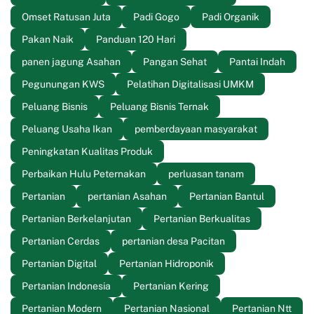
Omset Ratusan Juta
Padi Gogo
Padi Organik
Pakan Naik
Panduan 120 Hari
panen jagung Asahan
Pangan Sehat
Pantai Indah
Pegunungan KWS
Pelatihan Digitalisasi UMKM
Peluang Bisnis
Peluang Bisnis Ternak
Peluang Usaha Ikan
pemberdayaan masyarakat
Peningkatan Kualitas Produk
Perbaikan Hulu Peternakan
perluasan tanam
Pertanian
pertanian Asahan
Pertanian Bantul
Pertanian Berkelanjutan
Pertanian Berkualitas
Pertanian Cerdas
pertanian desa Pacitan
Pertanian Digital
Pertanian Hidroponik
Pertanian Indonesia
Pertanian Kering
Pertanian Modern
Pertanian Nasional
Pertanian Ntt