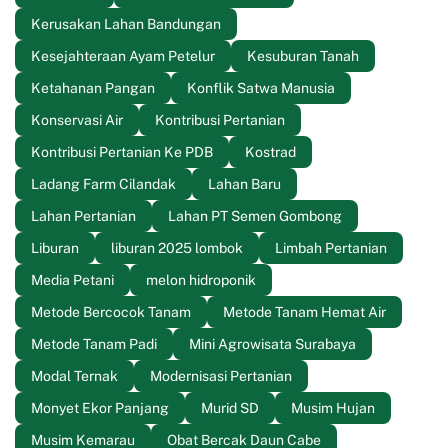
Kerusakan Lahan Bandungan
Kesejahteraan Ayam Petelur
Kesuburan Tanah
Ketahanan Pangan
Konflik Satwa Manusia
Konservasi Air
Kontribusi Pertanian
Kontribusi Pertanian Ke PDB
Kostrad
Ladang Farm Cilandak
Lahan Baru
Lahan Pertanian
Lahan PT Semen Gombong
Liburan
liburan 2025 lombok
Limbah Pertanian
Media Petani
melon hidroponik
Metode Bercocok Tanam
Metode Tanam Hemat Air
Metode Tanam Padi
Mini Agrowisata Surabaya
Modal Ternak
Modernisasi Pertanian
Monyet Ekor Panjang
Murid SD
Musim Hujan
Musim Kemarau
Obat Bercak Daun Cabe