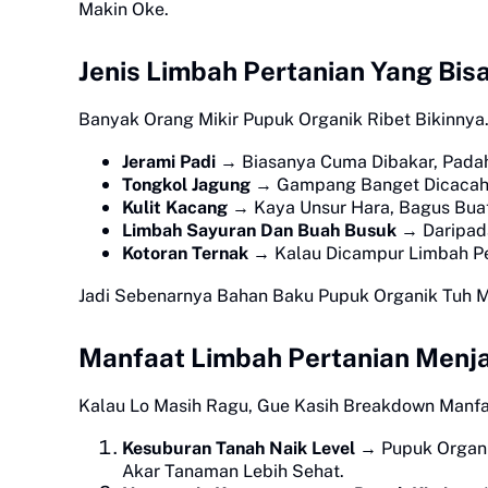
Makin Oke.
Jenis Limbah Pertanian Yang Bis
Banyak Orang Mikir Pupuk Organik Ribet Bikinnya
Jerami Padi
→ Biasanya Cuma Dibakar, Padaha
Tongkol Jagung
→ Gampang Banget Dicacah D
Kulit Kacang
→ Kaya Unsur Hara, Bagus Bua
Limbah Sayuran Dan Buah Busuk
→ Daripada
Kotoran Ternak
→ Kalau Dicampur Limbah Pe
Jadi Sebenarnya Bahan Baku Pupuk Organik Tuh Me
Manfaat Limbah Pertanian Menja
Kalau Lo Masih Ragu, Gue Kasih Breakdown Manfa
Kesuburan Tanah Naik Level
→ Pupuk Organik
Akar Tanaman Lebih Sehat.