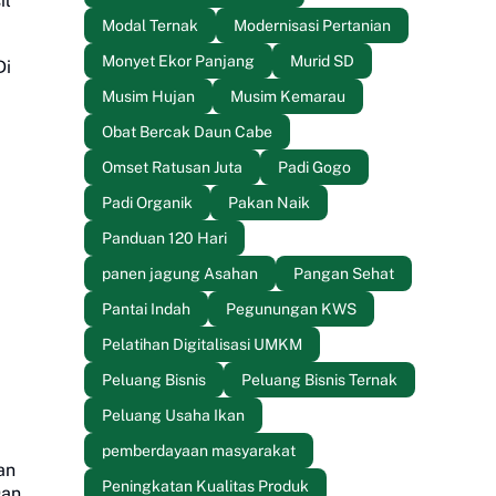
il
Modal Ternak
Modernisasi Pertanian
Monyet Ekor Panjang
Murid SD
Di
Musim Hujan
Musim Kemarau
Obat Bercak Daun Cabe
Omset Ratusan Juta
Padi Gogo
Padi Organik
Pakan Naik
Panduan 120 Hari
panen jagung Asahan
Pangan Sehat
Pantai Indah
Pegunungan KWS
Pelatihan Digitalisasi UMKM
Peluang Bisnis
Peluang Bisnis Ternak
Peluang Usaha Ikan
pemberdayaan masyarakat
an
Peningkatan Kualitas Produk
Dan