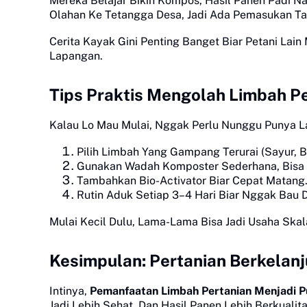
Mereka Belajar Bikin Kompos, Hasil Panen Padi Nai
Olahan Ke Tetangga Desa, Jadi Ada Pemasukan T
Cerita Kayak Gini Penting Banget Biar Petani Lain 
Lapangan.
Tips Praktis Mengolah Limbah P
Kalau Lo Mau Mulai, Nggak Perlu Nunggu Punya L
Pilih Limbah Yang Gampang Terurai (Sayur, B
Gunakan Wadah Komposter Sederhana, Bisa 
Tambahkan Bio-Activator Biar Cepat Matang
Rutin Aduk Setiap 3–4 Hari Biar Nggak Bau 
Mulai Kecil Dulu, Lama-Lama Bisa Jadi Usaha Skal
Kesimpulan: Pertanian Berkelan
Intinya,
Pemanfaatan Limbah Pertanian Menjadi 
Jadi Lebih Sehat, Dan Hasil Panen Lebih Berkuali