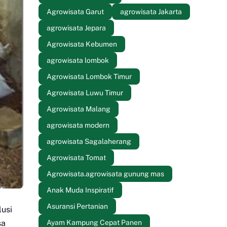
Agrowisata Garut
agrowisata Jakarta
agrowisata Jepara
Agrowisata Kebumen
agrowisata lombok
Agrowisata Lombok Timur
Agrowisata Luwu Timur
Agrowisata Malang
agrowisata modern
agrowisata Sagalaherang
Agrowisata Tomat
Agrowisata.agrowisata gunung mas
Anak Muda Inspiratif
Asuransi Pertanian
lusi
Ayam Kampung Cepat Panen
sa