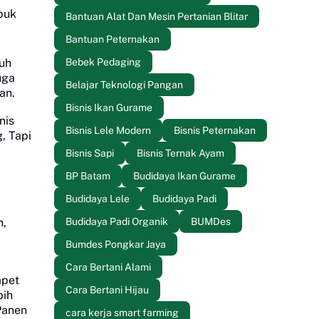
puk
Bantuan Alat Dan Mesin Pertanian Blitar
Bantuan Peternakan
Bebek Pedaging
auh
uga
Belajar Teknologi Pangan
an.
Bisnis Ikan Gurame
nis
Bisnis Lele Modern
Bisnis Peternakan
, Tapi
Bisnis Sapi
Bisnis Ternak Ayam
BP Batam
Budidaya Ikan Gurame
Budidaya Lele
Budidaya Padi
Budidaya Padi Organik
BUMDes
n,
Bumdes Pongkar Jaya
Cara Bertani Alami
apet
Cara Bertani Hijau
bih
Panen
cara kerja smart farming