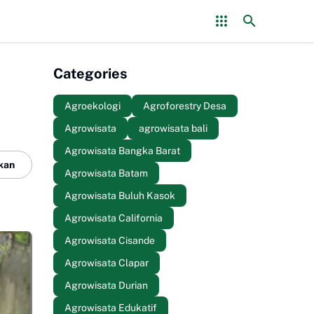
an Resmi Ditunjuk sebagai Pelatih Timnas Uruguay
2026年バリ島の
Categories
Agroekologi
Agroforestry Desa
Agrowisata
agrowisata bali
Agrowisata Bangka Barat
kan
Agrowisata Batam
Agrowisata Buluh Kasok
Agrowisata California
Agrowisata Cisande
Agrowisata Clapar
Agrowisata Durian
Agrowisata Edukatif