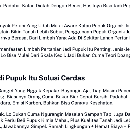
. Padahal Kalau Diolah Dengan Bener, Hasilnya Bisa Jadi Pu
Banyak Petani Yang Udah Mulai Aware Kalau Pupuk Organik J
elain Bikin Tanah Lebih Subur, Penggunaan Pupuk Organik J
nya Berasal Dari Limbah Yang Ada Di Sekitar Lahan Pertani
anfaatan Limbah Pertanian Jadi Pupuk Itu Penting, Jenis-Je
 Lo Bisa Mulai Dari Skala Kecil. Jadi Bukan Cuma Teori Doang
i Pupuk Itu Solusi Cerdas
Banget Yang Nggak Kepake. Bayangin Aja, Tiap Musim Pane
g. Biasanya Orang Cuma Bakar Biar Cepat Bersih, Padahal
dara, Emisi Karbon, Bahkan Bisa Ganggu Kesehatan.
uk
, Lo Bukan Cuma Ngurangin Masalah Sampah Tapi Juga D
 Perlu Beli Pupuk Kimia Mahal, Plus Kualitas Tanah Jadi Le
das, Jawabannya Simpel: Ramah Lingkungan + Hemat Biaya + 