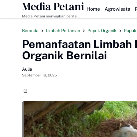
Media Petani
HEADLINE
Home
Agrowisata
Media Petani menyajikan berita
pertanian terbaru, budidaya
tanaman & ternak, pupuk organik,
Beranda
Limbah Pertanian
Pupuk Organik
Pupuk
dan teknologi pertanian modern.
Pemanfaatan Limbah 
Organik Bernilai
Aulia
September 18, 2025