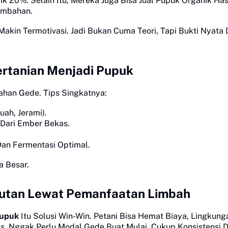
k 20%. Selain Itu, Mereka Juga Bisa Jual Pupuk Organik Has
ambahan.
Makin Termotivasi. Jadi Bukan Cuma Teori, Tapi Bukti Nyata 
ertanian Menjadi Pupuk
ahan Gede. Tips Singkatnya:
uah, Jerami).
Dari Ember Bekas.
.
Dan Fermentasi Optimal.
a Besar.
jutan Lewat Pemanfaatan Limbah
Pupuk
Itu Solusi Win-Win. Petani Bisa Hemat Biaya, Lingkung
tas. Nggak Perlu Modal Gede Buat Mulai, Cukup Konsistensi 