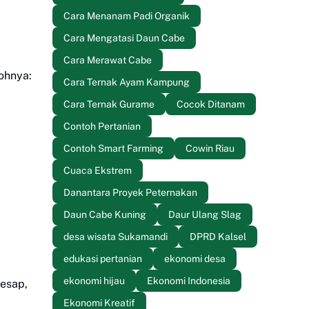
Cara Menanam Padi Organik
Cara Mengatasi Daun Cabe
Cara Merawat Cabe
ohnya:
Cara Ternak Ayam Kampung
Cara Ternak Gurame
Cocok Ditanam
Contoh Pertanian
Contoh Smart Farming
Cowin Riau
Cuaca Ekstrem
Danantara Proyek Peternakan
Daun Cabe Kuning
Daur Ulang Slag
desa wisata Sukamandi
DPRD Kalsel
edukasi pertanian
ekonomi desa
ekonomi hijau
Ekonomi Indonesia
esap,
Ekonomi Kreatif