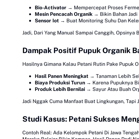
Bio-Activator
→ Mempercepat Proses Ferment
Mesin Pencacah Organik
→ Bikin Bahan Jadi
Sensor Iot
→ Buat Monitoring Suhu Dan Kel
Jadi, Dari Yang Manual Sampai Canggih, Opsinya 
Dampak Positif Pupuk Organik Ba
Hasilnya Gimana Kalau Petani Rutin Pake Pupuk O
Hasil Panen Meningkat
→ Tanaman Lebih Seha
Biaya Produksi Turun
→ Karena Pupuknya Bis
Produk Lebih Bernilai
→ Sayur Atau Buah Org
Jadi Nggak Cuma Manfaat Buat Lingkungan, Tapi J
Studi Kasus: Petani Sukses Men
Contoh Real: Ada Kelompok Petani Di Jawa Tengah