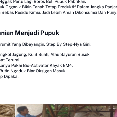
ggak Perlu Lagi Boros Beli Pupuk Pabrikan.
 Organik Bikin Tanah Tetap Produktif Dalam Jangka Panja
 Bebas Residu Kimia, Jadi Lebih Aman Dikonsumsi Dan Punya
anian Menjadi Pupuk
umit Yang Dibayangin. Step By Step-Nya Gini:
ngkol Jagung, Kulit Buah, Atau Sayuran Busuk.
t Terurai.
anya Pakai Bio-Activator Kayak EM4.
Rutin Ngaduk Biar Oksigen Masuk.
p Dipakai.