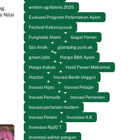
emiten agribisnis 2025
ng.
 Nilai
Evaluasi Program Peternakan Ayam
Festival Kekeruyuuuk
Fungisida Alami
Gagal Panen
Gizi Anak
glamping puncak
green jobs
Harga Bibit Ayam
Harga Kakao
Hasil Panen Maksimal
Hazton
Inovasi Benih Unggul
Inovasi Hijau
Inovasi Pelajar
Inovasi Pemuda
Inovasi Pertanian
inovasi pertanian modern
Inovasi Petani
Investasi 4.8
Investasi Rp20 T
investasi sektor pangan