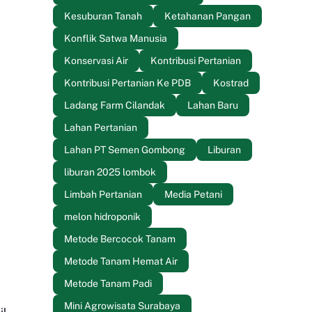
Kesuburan Tanah
Ketahanan Pangan
Konflik Satwa Manusia
Konservasi Air
Kontribusi Pertanian
Kontribusi Pertanian Ke PDB
Kostrad
Ladang Farm Cilandak
Lahan Baru
Lahan Pertanian
Lahan PT Semen Gombong
Liburan
liburan 2025 lombok
Limbah Pertanian
Media Petani
melon hidroponik
Metode Bercocok Tanam
Metode Tanam Hemat Air
Metode Tanam Padi
Mini Agrowisata Surabaya