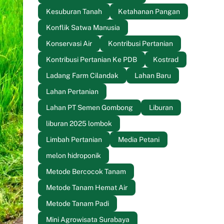
Kesuburan Tanah
Ketahanan Pangan
Konflik Satwa Manusia
Konservasi Air
Kontribusi Pertanian
Kontribusi Pertanian Ke PDB
Kostrad
Ladang Farm Cilandak
Lahan Baru
Lahan Pertanian
Lahan PT Semen Gombong
Liburan
liburan 2025 lombok
Limbah Pertanian
Media Petani
melon hidroponik
Metode Bercocok Tanam
Metode Tanam Hemat Air
Metode Tanam Padi
Mini Agrowisata Surabaya