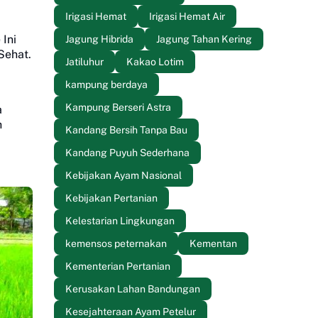
Irigasi Hemat
Irigasi Hemat Air
Ini
Jagung Hibrida
Jagung Tahan Kering
Sehat.
Jatiluhur
Kakao Lotim
kampung berdaya
Kampung Berseri Astra
a
h
Kandang Bersih Tanpa Bau
Kandang Puyuh Sederhana
Kebijakan Ayam Nasional
Kebijakan Pertanian
Kelestarian Lingkungan
kemensos peternakan
Kementan
Kementerian Pertanian
Kerusakan Lahan Bandungan
Kesejahteraan Ayam Petelur