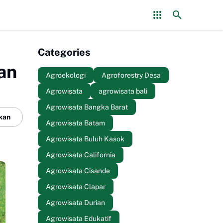
rlan Resmi Ditunjuk sebagai Pelatih Timnas Uruguay
2026年バリ島
Categories
an
Agroekologi
Agroforestry Desa
Agrowisata
agrowisata bali
Agrowisata Bangka Barat
kan
Agrowisata Batam
Agrowisata Buluh Kasok
Agrowisata California
Agrowisata Cisande
Agrowisata Clapar
Agrowisata Durian
Agrowisata Edukatif