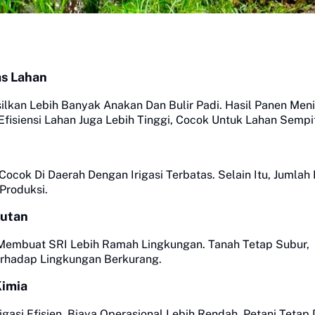
as Lahan
lkan Lebih Banyak Anakan Dan Bulir Padi. Hasil Panen Men
isiensi Lahan Juga Lebih Tinggi, Cocok Untuk Lahan Sempi
cok Di Daerah Dengan Irigasi Terbatas. Selain Itu, Jumlah 
Produksi.
jutan
Membuat SRI Lebih Ramah Lingkungan. Tanah Tetap Subur,
erhadap Lingkungan Berkurang.
Kimia
igasi Efisien, Biaya Operasional Lebih Rendah. Petani Tetap