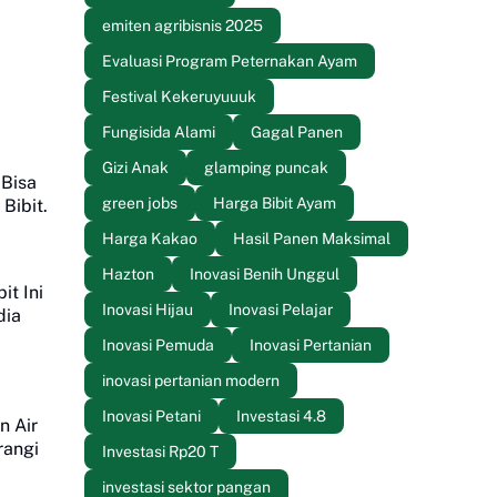
emiten agribisnis 2025
Evaluasi Program Peternakan Ayam
Festival Kekeruyuuuk
Fungisida Alami
Gagal Panen
Gizi Anak
glamping puncak
 Bisa
green jobs
Harga Bibit Ayam
Bibit.
Harga Kakao
Hasil Panen Maksimal
Hazton
Inovasi Benih Unggul
it Ini
Inovasi Hijau
Inovasi Pelajar
dia
Inovasi Pemuda
Inovasi Pertanian
inovasi pertanian modern
Inovasi Petani
Investasi 4.8
n Air
rangi
Investasi Rp20 T
investasi sektor pangan