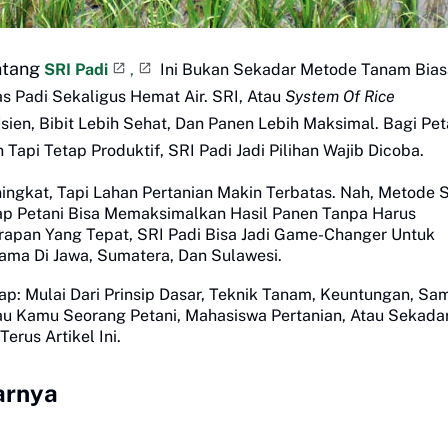
ntang
SRI Padi
,
Ini Bukan Sekadar Metode Tanam Bias
as Padi Sekaligus Hemat Air. SRI, Atau
System Of Rice
isien, Bibit Lebih Sehat, Dan Panen Lebih Maksimal. Bagi Pet
pi Tetap Produktif, SRI Padi Jadi Pilihan Wajib Dicoba.
ingkat, Tapi Lahan Pertanian Makin Terbatas. Nah, Metode 
tiap Petani Bisa Memaksimalkan Hasil Panen Tanpa Harus
apan Yang Tepat, SRI Padi Bisa Jadi Game-Changer Untuk
tama Di Jawa, Sumatera, Dan Sulawesi.
p: Mulai Dari Prinsip Dasar, Teknik Tanam, Keuntungan, Sa
lau Kamu Seorang Petani, Mahasiswa Pertanian, Atau Sekada
rus Artikel Ini.
arnya