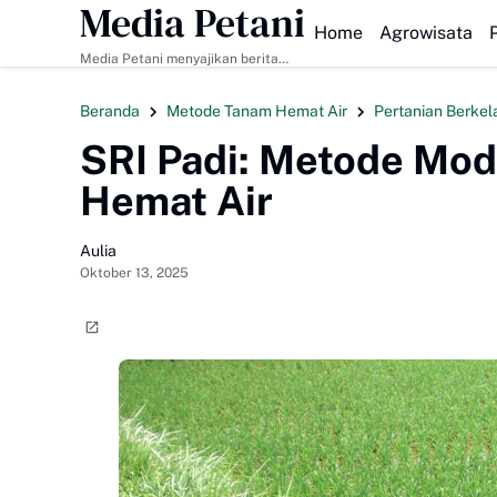
Media Petani
HEADLINE
Home
Agrowisata
Media Petani menyajikan berita
pertanian terbaru, budidaya
tanaman & ternak, pupuk organik,
Beranda
Metode Tanam Hemat Air
Pertanian Berkel
dan teknologi pertanian modern.
SRI Padi: Metode Mod
Hemat Air
Aulia
Oktober 13, 2025