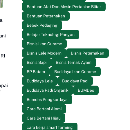
Bantuan Alat Dan Mesin Pertanian Blitar
Bantuan Peternakan
a,
Bebek Pedaging
Belajar Teknologi Pangan
ani
Bisnis Ikan Gurame
Bisnis Lele Modern
Bisnis Peternakan
SRI
Bisnis Sapi
Bisnis Ternak Ayam
BP Batam
Budidaya Ikan Gurame
Budidaya Lele
Budidaya Padi
mpai
Budidaya Padi Organik
BUMDes
r
Bumdes Pongkar Jaya
Cara Bertani Alami
Cara Bertani Hijau
cara kerja smart farming