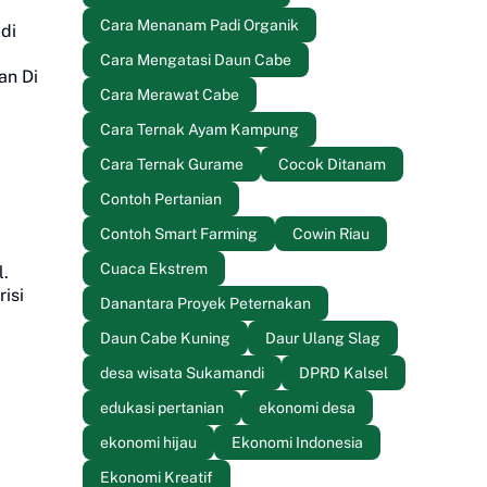
Cara Menanam Padi Organik
di
Cara Mengatasi Daun Cabe
an Di
Cara Merawat Cabe
Cara Ternak Ayam Kampung
Cara Ternak Gurame
Cocok Ditanam
Contoh Pertanian
Contoh Smart Farming
Cowin Riau
Cuaca Ekstrem
l.
isi
Danantara Proyek Peternakan
Daun Cabe Kuning
Daur Ulang Slag
desa wisata Sukamandi
DPRD Kalsel
edukasi pertanian
ekonomi desa
ekonomi hijau
Ekonomi Indonesia
Ekonomi Kreatif