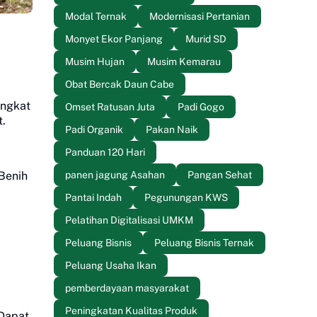
Modal Ternak
Modernisasi Pertanian
Monyet Ekor Panjang
Murid SD
Musim Hujan
Musim Kemarau
Obat Bercak Daun Cabe
ingkat
Omset Ratusan Juta
Padi Gogo
t.
Padi Organik
Pakan Naik
Panduan 120 Hari
panen jagung Asahan
Pangan Sehat
Benih
Pantai Indah
Pegunungan KWS
Pelatihan Digitalisasi UMKM
Peluang Bisnis
Peluang Bisnis Ternak
Peluang Usaha Ikan
pemberdayaan masyarakat
Peningkatan Kualitas Produk
 Dapat