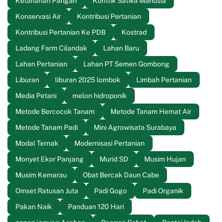
Ketahanan Pangan
Konflik Satwa Manusia
Konservasi Air
Kontribusi Pertanian
Kontribusi Pertanian Ke PDB
Kostrad
Ladang Farm Cilandak
Lahan Baru
Lahan Pertanian
Lahan PT Semen Gombong
Liburan
liburan 2025 lombok
Limbah Pertanian
Media Petani
melon hidroponik
Metode Bercocok Tanam
Metode Tanam Hemat Air
Metode Tanam Padi
Mini Agrowisata Surabaya
Modal Ternak
Modernisasi Pertanian
Monyet Ekor Panjang
Murid SD
Musim Hujan
Musim Kemarau
Obat Bercak Daun Cabe
Omset Ratusan Juta
Padi Gogo
Padi Organik
Pakan Naik
Panduan 120 Hari