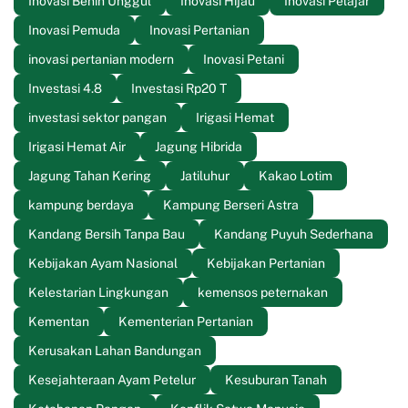
Inovasi Benih Unggul
Inovasi Hijau
Inovasi Pelajar
Inovasi Pemuda
Inovasi Pertanian
inovasi pertanian modern
Inovasi Petani
Investasi 4.8
Investasi Rp20 T
investasi sektor pangan
Irigasi Hemat
Irigasi Hemat Air
Jagung Hibrida
Jagung Tahan Kering
Jatiluhur
Kakao Lotim
kampung berdaya
Kampung Berseri Astra
Kandang Bersih Tanpa Bau
Kandang Puyuh Sederhana
Kebijakan Ayam Nasional
Kebijakan Pertanian
Kelestarian Lingkungan
kemensos peternakan
Kementan
Kementerian Pertanian
Kerusakan Lahan Bandungan
Kesejahteraan Ayam Petelur
Kesuburan Tanah