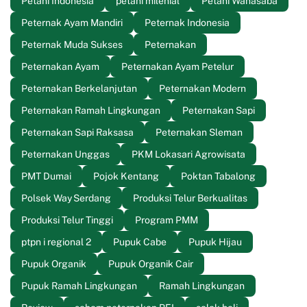
Petani Indonesia
petani milenial
Petani Wanasaba
Peternak Ayam Mandiri
Peternak Indonesia
Peternak Muda Sukses
Peternakan
Peternakan Ayam
Peternakan Ayam Petelur
Peternakan Berkelanjutan
Peternakan Modern
Peternakan Ramah Lingkungan
Peternakan Sapi
Peternakan Sapi Raksasa
Peternakan Sleman
Peternakan Unggas
PKM Lokasari Agrowisata
PMT Dumai
Pojok Kentang
Poktan Tabalong
Polsek Way Serdang
Produksi Telur Berkualitas
Produksi Telur Tinggi
Program PMM
ptpn i regional 2
Pupuk Cabe
Pupuk Hijau
Pupuk Organik
Pupuk Organik Cair
Pupuk Ramah Lingkungan
Ramah Lingkungan