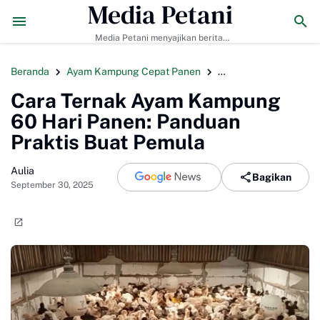
Media Petani
rlan Resmi Ditunjuk sebagai Pelatih Timnas Uruguay
2026年バリ島
Media Petani menyajikan berita
pertanian terbaru, budidaya
tanaman & ternak, pupuk organik,
Beranda
Ayam Kampung Cepat Panen
Bisnis Ternak Ayam
dan teknologi pertanian modern.
Cara Ternak Ayam Kampung
60 Hari Panen: Panduan
Praktis Buat Pemula
Aulia
Bagikan
September 30, 2025