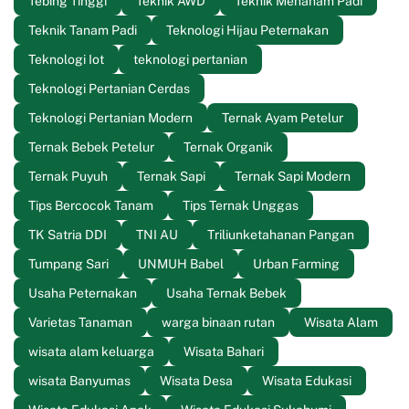
Tebing Tinggi
Teknik AWD
Teknik Menanam Padi
Teknik Tanam Padi
Teknologi Hijau Peternakan
Teknologi Iot
teknologi pertanian
Teknologi Pertanian Cerdas
Teknologi Pertanian Modern
Ternak Ayam Petelur
Ternak Bebek Petelur
Ternak Organik
Ternak Puyuh
Ternak Sapi
Ternak Sapi Modern
Tips Bercocok Tanam
Tips Ternak Unggas
TK Satria DDI
TNI AU
Triliunketahanan Pangan
Tumpang Sari
UNMUH Babel
Urban Farming
Usaha Peternakan
Usaha Ternak Bebek
Varietas Tanaman
warga binaan rutan
Wisata Alam
wisata alam keluarga
Wisata Bahari
wisata Banyumas
Wisata Desa
Wisata Edukasi