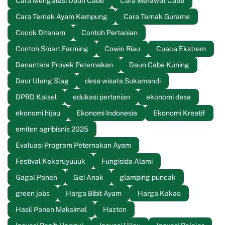
Cara Mengatasi Daun Cabe
Cara Merawat Cabe
Cara Ternak Ayam Kampung
Cara Ternak Gurame
Cocok Ditanam
Contoh Pertanian
Contoh Smart Farming
Cowin Riau
Cuaca Ekstrem
Danantara Proyek Peternakan
Daun Cabe Kuning
Daur Ulang Slag
desa wisata Sukamandi
DPRD Kalsel
edukasi pertanian
ekonomi desa
ekonomi hijau
Ekonomi Indonesia
Ekonomi Kreatif
emiten agribisnis 2025
Evaluasi Program Peternakan Ayam
Festival Kekeruyuuuk
Fungisida Alami
Gagal Panen
Gizi Anak
glamping puncak
green jobs
Harga Bibit Ayam
Harga Kakao
Hasil Panen Maksimal
Hazton