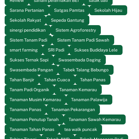
Review
saham peternakan BEI
salak bali
Sarana Pertanian
Satgas Pamtas
Sekolah Hijau
Sekolah Rakyat
Sepeda Gantung
sinergi pendidikan
Sistem Agroforestry
Sistem Tanam Padi
Sistem Tanam Padi Sawah
smart farming
SRI Padi
Sukses Budidaya Lele
Sukses Ternak Sapi
Swasembada Daging
Swasembada Pangan
Tabek Talang Babungo
Tahan Banjir
Tahan Cuaca
Tahan Panas
Tanam Padi Organik
Tanaman Kemarau
Tanaman Musim Kemarau
Tanaman Palawija
Tanaman Panas
Tanaman Pekarangan
Tanaman Penutup Tanah
Tanaman Sawah Kemarau
Tanaman Tahan Panas
tea walk puncak