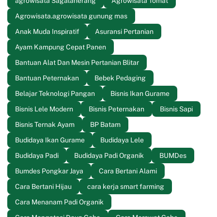
agrowisata Sagalaherang
Agrowisata Tomat
Agrowisata.agrowisata gunung mas
Anak Muda Inspiratif
Asuransi Pertanian
Ayam Kampung Cepat Panen
Bantuan Alat Dan Mesin Pertanian Blitar
Bantuan Peternakan
Bebek Pedaging
Belajar Teknologi Pangan
Bisnis Ikan Gurame
Bisnis Lele Modern
Bisnis Peternakan
Bisnis Sapi
Bisnis Ternak Ayam
BP Batam
Budidaya Ikan Gurame
Budidaya Lele
Budidaya Padi
Budidaya Padi Organik
BUMDes
Bumdes Pongkar Jaya
Cara Bertani Alami
Cara Bertani Hijau
cara kerja smart farming
Cara Menanam Padi Organik