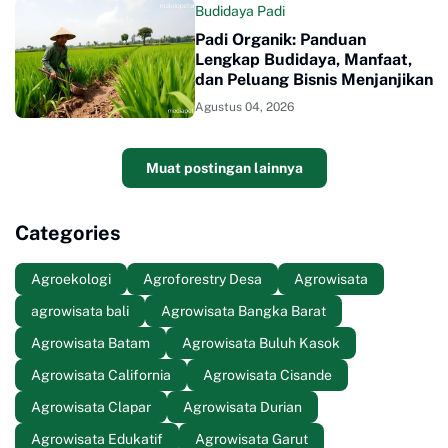
Budidaya Padi
Padi Organik: Panduan
Lengkap Budidaya, Manfaat,
dan Peluang Bisnis Menjanjikan
Agustus 04, 2026
Muat postingan lainnya
Categories
Agroekologi
Agroforestry Desa
Agrowisata
agrowisata bali
Agrowisata Bangka Barat
Agrowisata Batam
Agrowisata Buluh Kasok
Agrowisata California
Agrowisata Cisande
Agrowisata Clapar
Agrowisata Durian
Agrowisata Edukatif
Agrowisata Garut