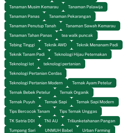
Tanaman Musim Kemarau
Tanaman Palawija
Tanaman Panas
Tanaman Pekarangan
Tanaman Penutup Tanah
Tanaman Sawah Kemarau
Tanaman Tahan Panas
tea walk puncak
Tebing Tinggi
Teknik AWD
Teknik Menanam Padi
Teknik Tanam Padi
Teknologi Hijau Peternakan
Teknologi Iot
teknologi pertanian
Teknologi Pertanian Cerdas
Teknologi Pertanian Modern
Ternak Ayam Petelur
Ternak Bebek Petelur
Ternak Organik
Ternak Puyuh
Ternak Sapi
Ternak Sapi Modern
Tips Bercocok Tanam
Tips Ternak Unggas
TK Satria DDI
TNI AU
Triliunketahanan Pangan
Tumpang Sari
UNMUH Babel
Urban Farming