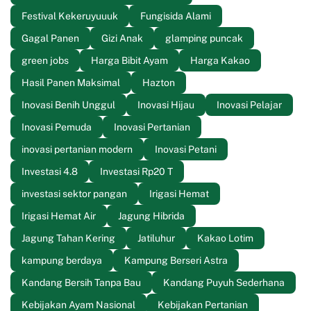
Festival Kekeruyuuuk
Fungisida Alami
Gagal Panen
Gizi Anak
glamping puncak
green jobs
Harga Bibit Ayam
Harga Kakao
Hasil Panen Maksimal
Hazton
Inovasi Benih Unggul
Inovasi Hijau
Inovasi Pelajar
Inovasi Pemuda
Inovasi Pertanian
inovasi pertanian modern
Inovasi Petani
Investasi 4.8
Investasi Rp20 T
investasi sektor pangan
Irigasi Hemat
Irigasi Hemat Air
Jagung Hibrida
Jagung Tahan Kering
Jatiluhur
Kakao Lotim
kampung berdaya
Kampung Berseri Astra
Kandang Bersih Tanpa Bau
Kandang Puyuh Sederhana
Kebijakan Ayam Nasional
Kebijakan Pertanian