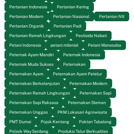
Pertanian Indonesia
Pertanian Kering
Pertanian Modern
Pertanian Nasional
Pertanian Ntt
Pertanian Organik
Pertanian Padi
Pertanian Ramah Lingkungan
Pestisida Nabati
Petani Indonesia
petani milenial
Petani Wanasaba
Peternak Ayam Mandiri
Peternak Indonesia
Peternak Muda Sukses
Peternakan
Peternakan Ayam
Peternakan Ayam Petelur
Peternakan Berkelanjutan
Peternakan Modern
Peternakan Ramah Lingkungan
Peternakan Sapi
Peternakan Sapi Raksasa
Peternakan Sleman
Peternakan Unggas
PKM Lokasari Agrowisata
PMT Dumai
Pojok Kentang
Poktan Tabalong
Polsek Way Serdang
Produksi Telur Berkualitas