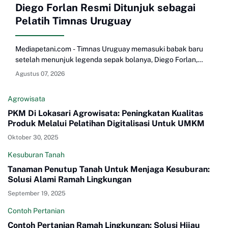
Diego Forlan Resmi Ditunjuk sebagai
Pelatih Timnas Uruguay
Mediapetani.com - Timnas Uruguay memasuki babak baru
setelah menunjuk legenda sepak bolanya, Diego Forlan,
sebagai pelatih kepala sementara. Penunjukan ini dilakukan
Agustus 07, 2026
tidak lama setelah Marcelo Bielsa mengakhiri masa
jabatannya usai hasil mengecewakan di Piala Dunia 2026.
Agrowisata
Federasi Sepak Bola Uruguay (AUF) mengumumkan Forlan
PKM Di Lokasari Agrowisata: Peningkatan Kualitas
sebagai pelatih interim pada Kamis, 6 Agustus 2026. Mantan
Produk Melalui Pelatihan Digitalisasi Untuk UMKM
striker berusia 47 tahun itu akan memimpin La Celeste
hingga Maret 2027, bertepatan dengan agenda pemilihan
Oktober 30, 2025
presid…
Kesuburan Tanah
Tanaman Penutup Tanah Untuk Menjaga Kesuburan:
Solusi Alami Ramah Lingkungan
September 19, 2025
Contoh Pertanian
Contoh Pertanian Ramah Lingkungan: Solusi Hijau