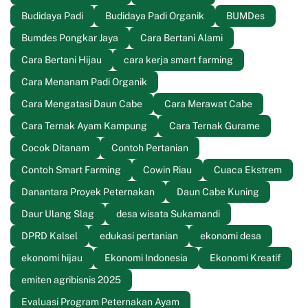
Budidaya Padi
Budidaya Padi Organik
BUMDes
Bumdes Pongkar Jaya
Cara Bertani Alami
Cara Bertani Hijau
cara kerja smart farming
Cara Menanam Padi Organik
Cara Mengatasi Daun Cabe
Cara Merawat Cabe
Cara Ternak Ayam Kampung
Cara Ternak Gurame
Cocok Ditanam
Contoh Pertanian
Contoh Smart Farming
Cowin Riau
Cuaca Ekstrem
Danantara Proyek Peternakan
Daun Cabe Kuning
Daur Ulang Slag
desa wisata Sukamandi
DPRD Kalsel
edukasi pertanian
ekonomi desa
ekonomi hijau
Ekonomi Indonesia
Ekonomi Kreatif
emiten agribisnis 2025
Evaluasi Program Peternakan Ayam