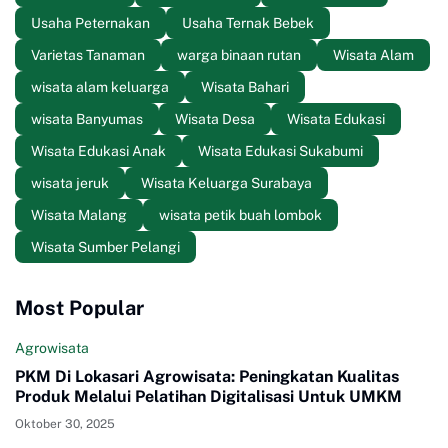
Usaha Peternakan
Usaha Ternak Bebek
Varietas Tanaman
warga binaan rutan
Wisata Alam
wisata alam keluarga
Wisata Bahari
wisata Banyumas
Wisata Desa
Wisata Edukasi
Wisata Edukasi Anak
Wisata Edukasi Sukabumi
wisata jeruk
Wisata Keluarga Surabaya
Wisata Malang
wisata petik buah lombok
Wisata Sumber Pelangi
Most Popular
Agrowisata
PKM Di Lokasari Agrowisata: Peningkatan Kualitas
Produk Melalui Pelatihan Digitalisasi Untuk UMKM
Oktober 30, 2025