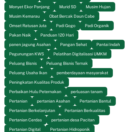
Monyet Ekor Panjang
Murid SD
Musim Hujan
Musim Kemarau
Obat Bercak Daun Cabe
Omset Ratusan Juta
Padi Gogo
Padi Organik
Pakan Naik
Panduan 120 Hari
panen jagung Asahan
Pangan Sehat
Pantai Indah
Pegunungan KWS
Pelatihan Digitalisasi UMKM
Peluang Bisnis
Peluang Bisnis Ternak
Peluang Usaha Ikan
pemberdayaan masyarakat
Peningkatan Kualitas Produk
Perbaikan Hulu Peternakan
perluasan tanam
Pertanian
pertanian Asahan
Pertanian Bantul
Pertanian Berkelanjutan
Pertanian Berkualitas
Pertanian Cerdas
pertanian desa Pacitan
Pertanian Digital
Pertanian Hidroponik