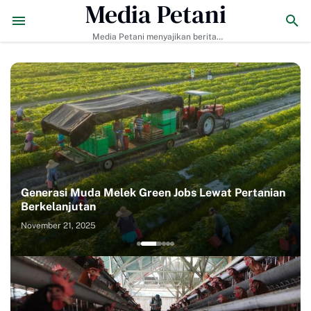
Media Petani
mi Ditunjuk sebagai Pelatih Timnas Uruguay
2026年バリ島のおすす
Media Petani menyajikan berita
pertanian terbaru, budidaya
tanaman & ternak, pupuk organik,
dan teknologi pertanian modern.
Generasi Muda Melek Green Jobs Lewat Pertanian
Berkelanjutan
November 21, 2025
1
2
3
4
5