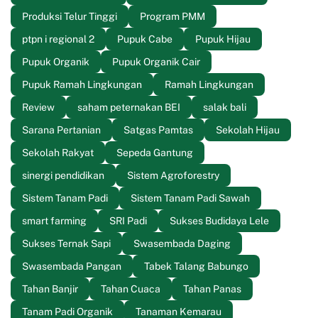
Produksi Telur Tinggi
Program PMM
ptpn i regional 2
Pupuk Cabe
Pupuk Hijau
Pupuk Organik
Pupuk Organik Cair
Pupuk Ramah Lingkungan
Ramah Lingkungan
Review
saham peternakan BEI
salak bali
Sarana Pertanian
Satgas Pamtas
Sekolah Hijau
Sekolah Rakyat
Sepeda Gantung
sinergi pendidikan
Sistem Agroforestry
Sistem Tanam Padi
Sistem Tanam Padi Sawah
smart farming
SRI Padi
Sukses Budidaya Lele
Sukses Ternak Sapi
Swasembada Daging
Swasembada Pangan
Tabek Talang Babungo
Tahan Banjir
Tahan Cuaca
Tahan Panas
Tanam Padi Organik
Tanaman Kemarau